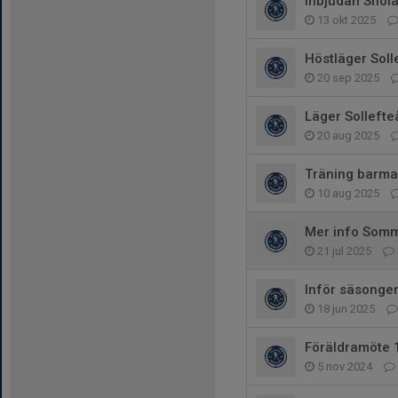
Inbjudan Snöl
13 okt 2025
Höstläger Soll
20 sep 2025
Läger Sollefte
20 aug 2025
Träning barma
10 aug 2025
Mer info Somm
21 jul 2025
Inför säsonge
18 jun 2025
Föräldramöte 
5 nov 2024