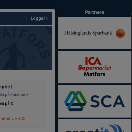
Partners
Logga in
nyhet
la på Facebook
la på X
heter via RSS