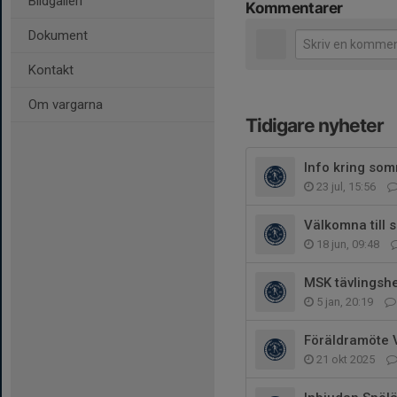
Bildgalleri
Kommentarer
Dokument
Kontakt
Om vargarna
Tidigare nyheter
Info kring som
23 jul, 15:56
Välkomna till
18 jun, 09:48
MSK tävlingsh
5 jan, 20:19
Föräldramöte 
21 okt 2025