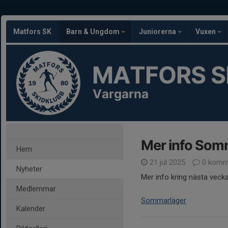
Matfors SK
Barn & Ungdom
Juniorerna
Vuxen
MATFORS S
Vargarna
Mer info Som
Hem
21 jul 2025
0 komm
Nyheter
Mer info kring nästa veck
Medlemmar
Sommarläger
Kalender