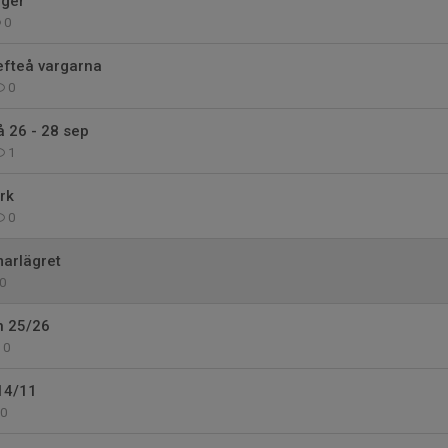
äger
0
efteå vargarna
0
å 26 - 28 sep
1
rk
0
arlägret
0
n 25/26
0
14/11
0