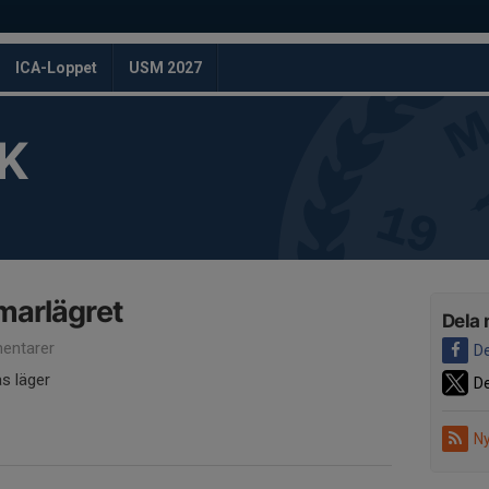
ICA-Loppet
USM 2027
K
marlägret
Dela 
entarer
De
as läger
De
Ny