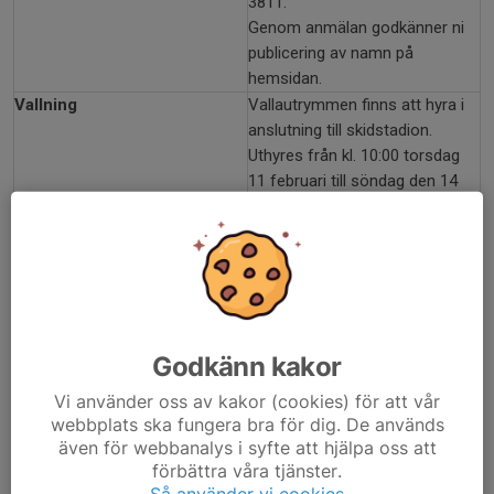
3811.
Genom anmälan godkänner ni
publicering av namn på
hemsidan.
Vallning
Vallautrymmen finns att hyra i
anslutning till skidstadion.
Uthyres från kl. 10:00 torsdag
11 februari till söndag den 14
februari.
De alternativ som erbjuds är
plats i det stora vallatältet, plats
för minde vallavagn eller eget
tält, plats för vallabuss eller
annat större ekipage.
Godkänn kakor
Vi använder oss av kakor (cookies) för att vår
Mer information om priser och
webbplats ska fungera bra för dig. De används
bokning kommer i höst.
även för webbanalys i syfte att hjälpa oss att
Servering och kamratmiddag
På området finns servering med
förbättra våra tjänster.
fika och lättare måltider.
Så använder vi cookies