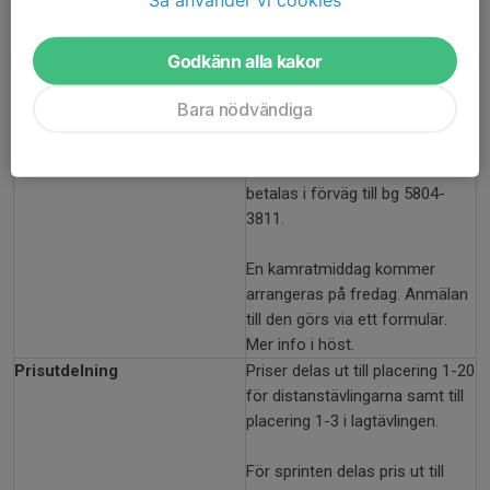
För tävlande och ledare finns
Godkänn alla kakor
möjlighet att boka åkarlunch för
samtliga dagar. Bokas klubbvis
Bara nödvändiga
via ett formulär. Mer info
kommer i höst.
De förbokade måltiderna
betalas i förväg till bg 5804-
3811.
En kamratmiddag kommer
arrangeras på fredag. Anmälan
till den görs via ett formulär.
Mer info i höst.
Prisutdelning
Priser delas ut till placering 1-20
för distanstävlingarna samt till
placering 1-3 i lagtävlingen.
För sprinten delas pris ut till