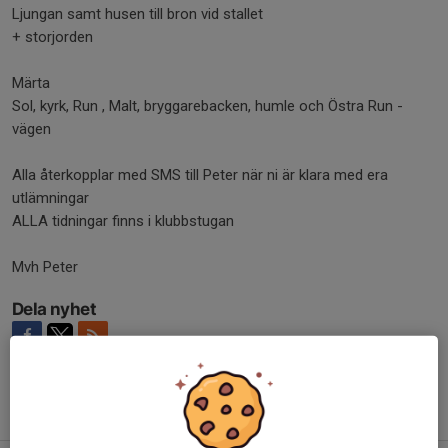
Ljungan samt husen till bron vid stallet
+ storjorden
Märta
Sol, kyrk, Run , Malt, bryggarebacken, humle och Östra Run -
vägen
Alla återkopplar med SMS till Peter när ni är klara med era
utlämningar
ALLA tidningar finns i klubbstugan
Mvh Peter
Dela nyhet
Tidigare nyheter