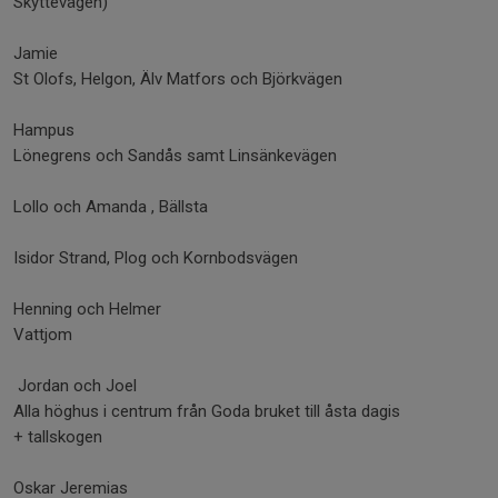
Skyttevägen)
Jamie
St Olofs, Helgon, Älv Matfors och Björkvägen
Hampus
Lönegrens och Sandås samt Linsänkevägen
Lollo och Amanda , Bällsta
Isidor Strand, Plog och Kornbodsvägen
Henning och Helmer
Vattjom
Jordan och Joel
Alla höghus i centrum från Goda bruket till åsta dagis
+ tallskogen
Oskar Jeremias