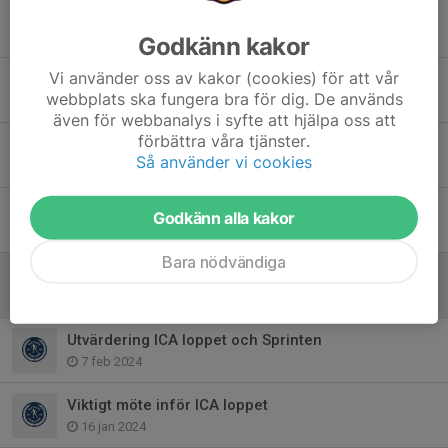
Dags för sommarlägret
21 jul, 12:31
Godkänn kakor
Vi använder oss av kakor (cookies) för att vår
Snöläger bruks 2024
webbplats ska fungera bra för dig. De används
28 okt 2024
även för webbanalys i syfte att hjälpa oss att
förbättra våra tjänster.
Påminnelse om viktigt möte, 29/8
Så använder vi cookies
26 aug 2024
Kommande läger
Godkänn alla kakor
7 jun 2024
Bara nödvändiga
Tidningsutdelning
2 maj 2024
Utvärdering ICA loppet och Sprinten
7 feb 2024
Viktigt möte inför ICA loppet
16 jan 2024