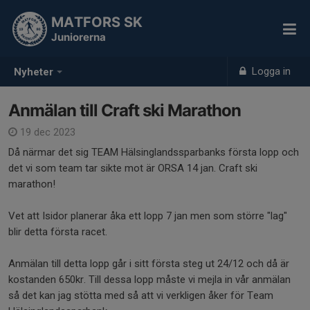
MATFORS SK
Juniorerna
Logga in
Nyheter
Anmälan till Craft ski Marathon
19 dec 2023
Då närmar det sig TEAM Hälsinglandssparbanks första lopp och
det vi som team tar sikte mot är ORSA 14 jan. Craft ski
marathon!
Vet att Isidor planerar åka ett lopp 7 jan men som större "lag"
blir detta första racet.
Anmälan till detta lopp går i sitt första steg ut 24/12 och då är
kostanden 650kr. Till dessa lopp måste vi mejla in vår anmälan
så det kan jag stötta med så att vi verkligen åker för Team