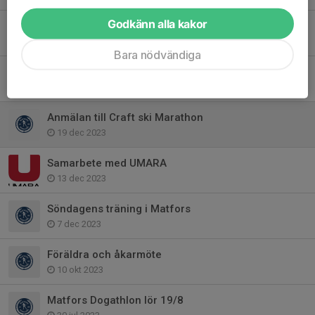
Godkänn alla kakor
Viktigt möte inför ICA loppet
16 jan 2024
Bara nödvändiga
Glidvalla till bra pris
10 jan 2024
Anmälan till Craft ski Marathon
19 dec 2023
Samarbete med UMARA
13 dec 2023
Söndagens träning i Matfors
7 dec 2023
Föräldra och åkarmöte
10 okt 2023
Matfors Dogathlon lör 19/8