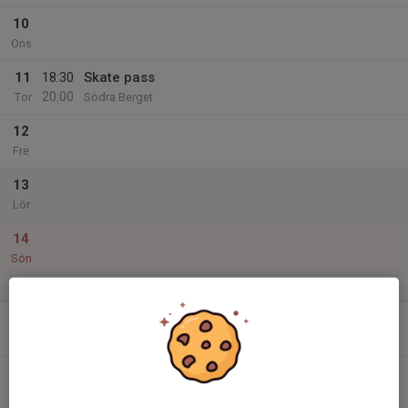
10
Ons
11
18:30
Skate pass
20:00
Tor
Södra Berget
12
Fre
13
Lör
14
Sön
v.16
15
Mån
16
18:30
Hemmapass
20:00
Tis
klubbstugan matfors