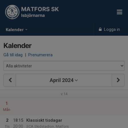
MATFORS SK
Isbjörnarna
Logga in
Kalender
Kalender
Gå till idag
|
Prenumerera
April 2024
v.14
1
Mån
2
18:15
Klassiskt tisdagar
20:00
Tis
SCA Skidstadion, Matfors