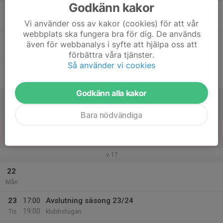
Godkänn kakor
17
Ons
Vi använder oss av kakor (cookies) för att vår
webbplats ska fungera bra för dig. De används
18
18:00
förberedelse bruks
även för webbanalys i syfte att hjälpa oss att
19:00
Tor
Bruksvallarna
förbättra våra tjänster.
Så använder vi cookies
19
18:00
förberedelse bruks
19:00
Fre
Bruksvallarna
Godkänn alla kakor
20
09:00
Fjälltoppshelgen
12:00
Lör
Bruksvallarna
Bara nödvändiga
21
09:00
Fjälltoppshelgen
12:00
Sön
Bruksvallarna
v.17
22
Mån
23
17:00
Avslutning säsong 23/24
19:00
Tis
klubbstugan