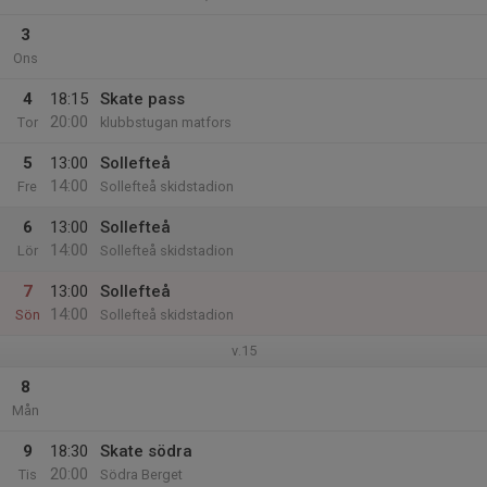
3
Ons
4
18:15
Skate pass
20:00
Tor
klubbstugan matfors
5
13:00
Sollefteå
14:00
Fre
Sollefteå skidstadion
6
13:00
Sollefteå
14:00
Lör
Sollefteå skidstadion
7
13:00
Sollefteå
14:00
Sön
Sollefteå skidstadion
v.15
8
Mån
9
18:30
Skate södra
20:00
Tis
Södra Berget