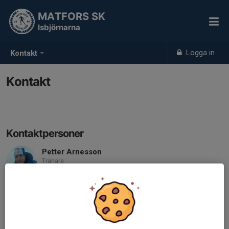
MATFORS SK
Isbjörnarna
Logga in
Kontakt
Kontakt
Kontaktpersoner
Petter Arnesson
Tränare
070-694 77 42
petter.arnesson@sca.com
Helena Nässén
Tränare