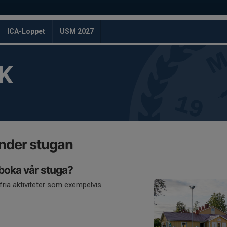
ICA-Loppet
USM 2027
K
nder stugan
 boka vår stuga?
fria aktiviteter som exempelvis