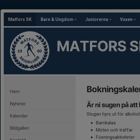
Matfors SK
Barn & Ungdom
Juniorerna
Vuxen
MATFORS S
Bokningskale
Hem
Nyheter
Är ni sugen på att
Stugan hyrs ut för alkohol
Kalender
Barnkalas
Bildgalleri
Möten och träffar
Föeningsaktiviteter