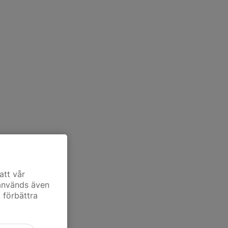
att vår
 används även
t förbättra