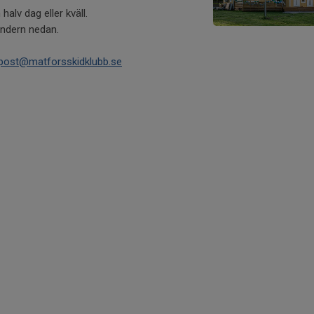
alv dag eller kväll.
lendern nedan.
post@matforsskidklubb.se