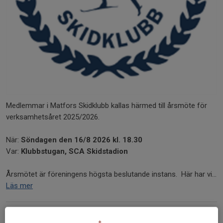
Medlemmar i Matfors Skidklubb kallas härmed till årsmöte för
verksamhetsåret 2025/2026.
När:
Söndagen den 16/8 2026 kl. 18.30
Var:
Klubbstugan, SCA Skidstadion
Årsmötet är föreningens högsta beslutande instans. Här har vi...
Läs mer
Årets Eldsjäl i Matfors