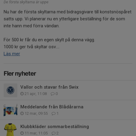
De första skyltarna är uppe
Nu har de första skyltarna med bidragsgivare till konstsnöspåret
satts upp. Vi planerar nu en ytterligare beställning för de som
inte hann med förra vändan.
För 500 kr får du en egen skylt på denna vägg.
1000 kr ger två skyltar osv....
Läs mer
Fler nyheter
Vallor och stavar från Swix
21 apr, 11:08
0
Meddelande från Blådårarna
12 mar, 09:55
1
Klubbkläder sommarbeställning
11 mar, 11:05
2