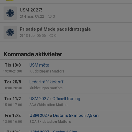
USM 2027!
4 mar, 09:22
0
Prisade på Medelpads idrottsgala
13 feb, 06:56
0
Kommande aktiviteter
Tis 18/8
USM möte
19:30-21:00
Klubbstugan i Matfors
Tor 20/8
Ledarträff kick off
18:00-20:30
klubbstugan matfors
Tor 11/2
USM 2027
»
Officiell träning
15:00-17:00
SCA Skidstation Matfors
Fre 12/2
USM 2027
»
Distans 5km och 7,5km
13:00-16:00
SCA Skidstadion Matfors