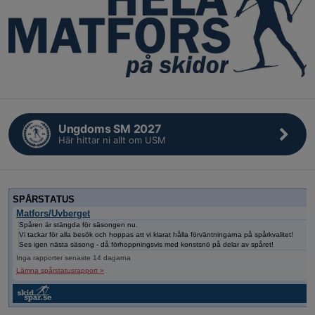
Ungdoms SM 2027
Här hittar ni allt om USM
SPÅRSTATUS
Matfors/Uvberget
Spåren är stängda för säsongen nu.
Vi tackar för alla besök och hoppas att vi klarat hålla förväntningarna på spårkvalitet!
Ses igen nästa säsong - då förhoppningsvis med konstsnö på delar av spåret!
Inga rapporter senaste 14 dagarna
Lämna spårstatusrapport »