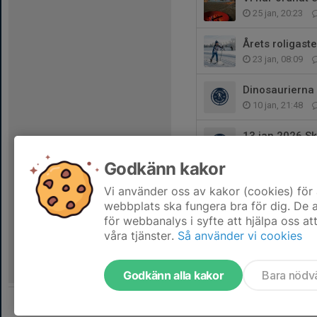
25 jan, 20:23
Årets roligaste
23 jan, 08:09
Dinosaurierna 
10 jan, 21:48
13 jan 2026 Sk
21 dec 2025
Godkänn kakor
Snart dags för
Vi använder oss av kakor (cookies) för 
3 dec 2025
webbplats ska fungera bra för dig. De
för webbanalys i syfte att hjälpa oss at
våra tjänster.
Så använder vi cookies
Godkänn alla kakor
Bara nödv
Tjäna pengar till föreningen