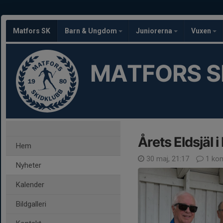
Matfors SK
Barn & Ungdom
Juniorerna
Vuxen
MATFORS S
Årets Eldsjäl 
Hem
30 maj, 21:17
1 ko
Nyheter
Kalender
Bildgalleri