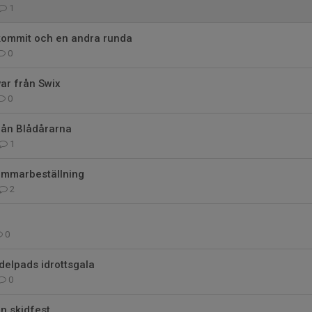
1
 kommit och en andra runda
0
var från Swix
0
ån Blådårarna
1
ommarbeställning
2
0
delpads idrottsgala
0
en skidfest