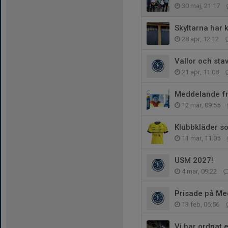
30 maj, 21:17
Skyltarna har
28 apr, 12:12
Vallor och sta
21 apr, 11:08
Meddelande fr
12 mar, 09:55
Klubbkläder s
11 mar, 11:05
USM 2027!
4 mar, 09:22
Prisade på Me
13 feb, 06:56
Vi har ordnat 