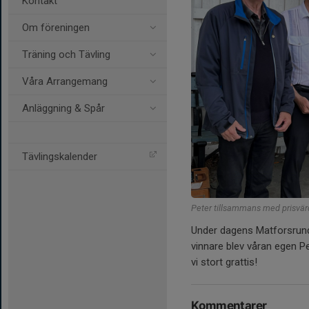
Kontakt
Om föreningen
Träning och Tävling
Våra Arrangemang
Anläggning & Spår
Tävlingskalender
Peter tillsammans med prisvärd
Under dagens Matforsrunda
vinnare blev våran egen P
vi stort grattis!
Kommentarer