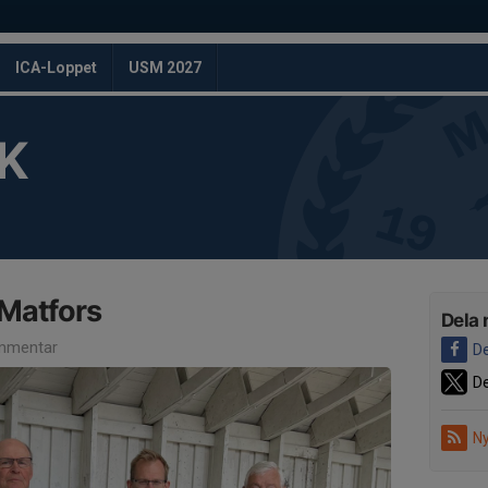
ICA-Loppet
USM 2027
K
i Matfors
Dela 
mmentar
De
De
Ny