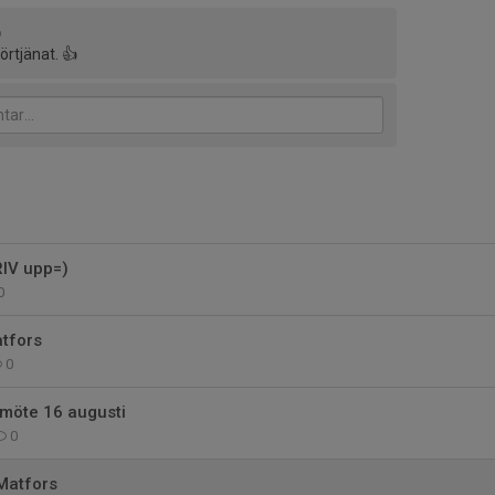
6
förtjänat. 👍
IV upp=)
0
atfors
0
rsmöte 16 augusti
0
 Matfors