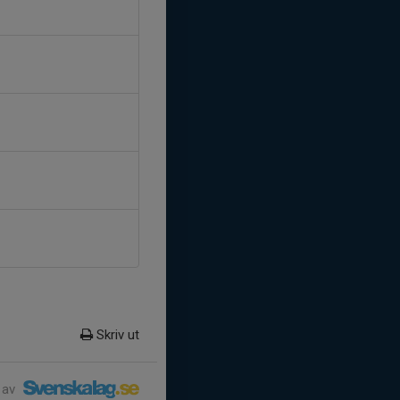
Skriv ut
 av