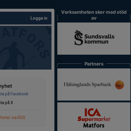
Verksamheten sker med stöd
av
Logga in
Partners
nyhet
la på Facebook
la på X
heter via RSS