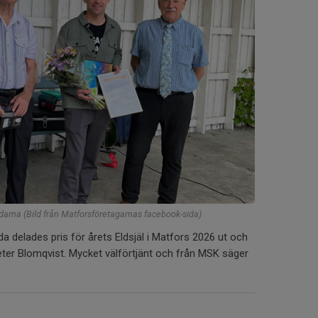
arna (Bild från Matforsföretagarnas facebook-sida)
 delades pris för årets Eldsjäl i Matfors 2026 ut och
eter Blomqvist. Mycket välförtjänt och från MSK säger