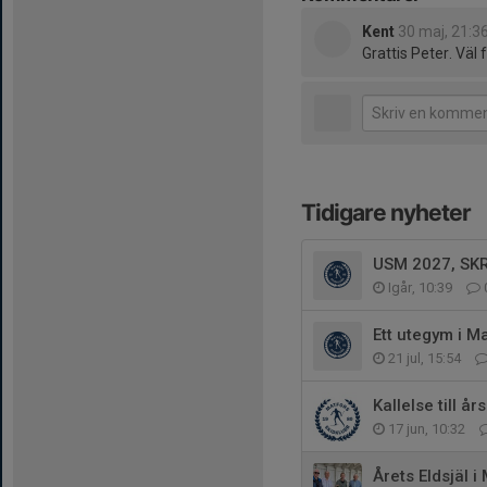
Kent
30 maj, 21:3
Grattis Peter. Väl 
Tidigare nyheter
USM 2027, SKR
Igår, 10:39
Ett utegym i M
21 jul, 15:54
Kallelse till å
17 jun, 10:32
Årets Eldsjäl i