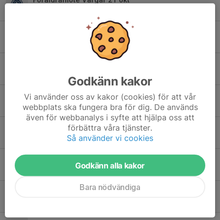
21 okt 2025
0
Inbjudan Snöläger
13 okt 2025
0
Höstläger Sollefteå vargarna
20 sep 2025
0
Godkänn kakor
Läger Sollefteå 26 - 28 sep
Vi använder oss av kakor (cookies) för att vår
webbplats ska fungera bra för dig. De används
20 aug 2025
1
även för webbanalys i syfte att hjälpa oss att
förbättra våra tjänster.
Träning barmark
Så använder vi cookies
10 aug 2025
0
Mer info Sommarlägret
Godkänn alla kakor
21 jul 2025
0
Bara nödvändiga
Inför säsongen 25/26
18 jun 2025
0