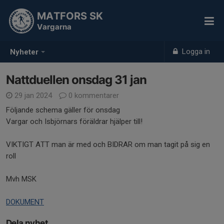
MATFORS SK
Vargarna
Logga in
Nyheter
Nattduellen onsdag 31 jan
29 jan 2024
0 kommentarer
Följande schema gäller för onsdag
Vargar och Isbjörnars föräldrar hjälper till!
VIKTIGT ATT man är med och BIDRAR om man tagit på sig en
roll
Mvh MSK
DOKUMENT
Dela nyhet