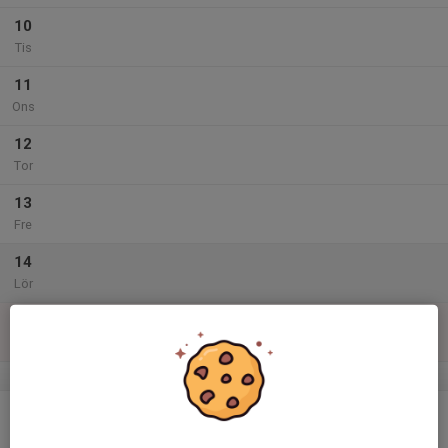
10
Tis
11
Ons
12
Tor
13
Fre
14
Lör
15
Sön
v.47
16
Mån