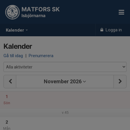
MATFORS SK
Isbjörnarna
Logga in
Kalender
Kalender
Gå till idag
|
Prenumerera
November 2026
1
Sön
v.45
2
Mån