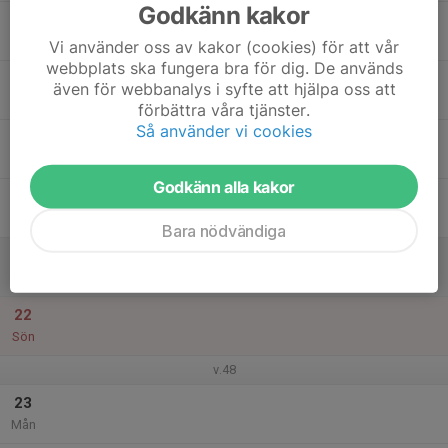
Godkänn kakor
17
Tis
Vi använder oss av kakor (cookies) för att vår
webbplats ska fungera bra för dig. De används
18
även för webbanalys i syfte att hjälpa oss att
Ons
förbättra våra tjänster.
Så använder vi cookies
19
Tor
Godkänn alla kakor
20
Fre
Bara nödvändiga
21
Lör
22
Sön
v.48
23
Mån