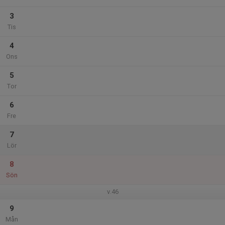
3
Tis
4
Ons
5
Tor
6
Fre
7
Lör
8
Sön
v.46
9
Mån