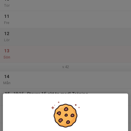
Tor
11
Fre
12
Lör
13
Sön
v.42
14
Mån
15
18:15
Stavar 15 okt ta med! Träning
19:15
Tis
Matfors klubbstugan
16
Ons
17