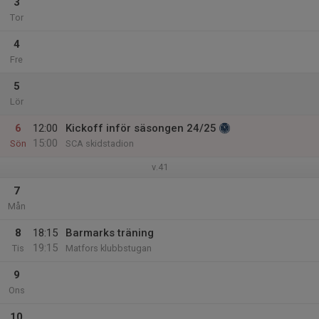
3
Tor
4
Fre
5
Lör
6
12:00
Kickoff inför säsongen 24/25
15:00
Sön
SCA skidstadion
v.41
7
Mån
8
18:15
Barmarks träning
19:15
Tis
Matfors klubbstugan
9
Ons
10