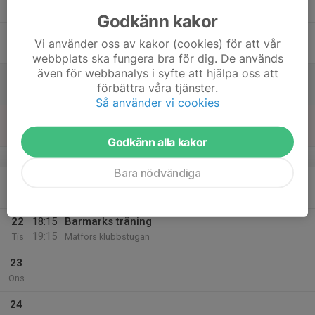
Tor
Godkänn kakor
18
Vi använder oss av kakor (cookies) för att vår
Fre
webbplats ska fungera bra för dig. De används
även för webbanalys i syfte att hjälpa oss att
19
förbättra våra tjänster.
Lör
Så använder vi cookies
20
Sön
Godkänn alla kakor
v.43
Bara nödvändiga
21
Mån
22
18:15
Barmarks träning
19:15
Tis
Matfors klubbstugan
23
Ons
24