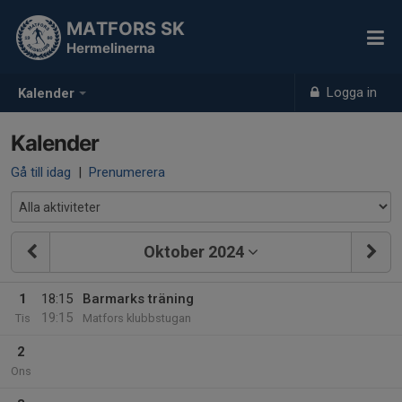
MATFORS SK
Hermelinerna
Logga in
Kalender
Kalender
Gå till idag
|
Prenumerera
Oktober 2024
1
18:15
Barmarks träning
19:15
Tis
Matfors klubbstugan
2
Ons