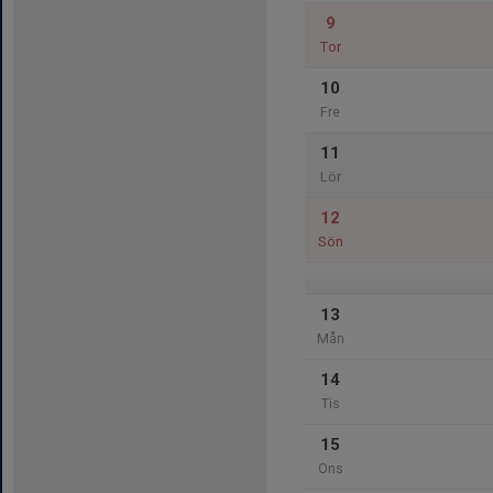
9
Tor
10
Fre
11
Lör
12
Sön
13
Mån
14
Tis
15
Ons