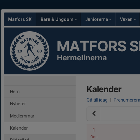
Matfors SK
Barn & Ungdom
Juniorerna
Vuxen
MATFORS S
Hermelinerna
Kalender
Hem
Gå till idag
|
Prenumerer
Nyheter
Medlemmar
Kalender
1
Ons