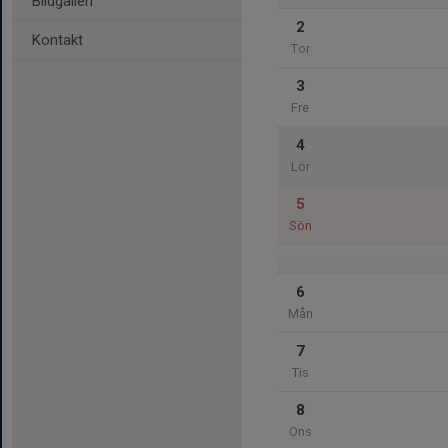
Bildgalleri
2
Kontakt
Tor
3
Fre
4
Lör
5
Sön
6
Mån
7
Tis
8
Ons