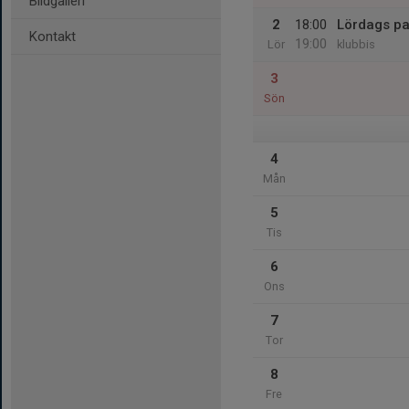
Bildgalleri
2
18:00
Lördags p
Kontakt
19:00
Lör
klubbis
3
Sön
4
Mån
5
Tis
6
Ons
7
Tor
8
Fre