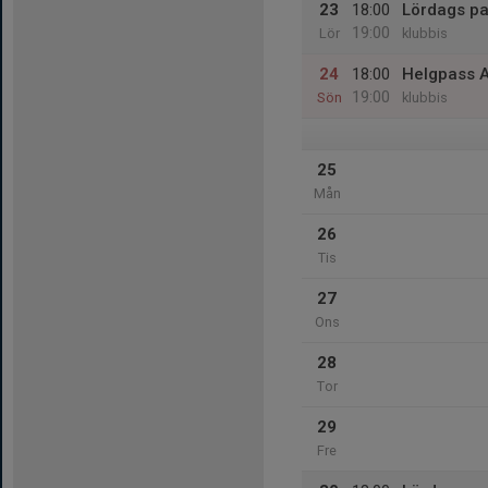
23
18:00
Lördags p
19:00
Lör
klubbis
24
18:00
Helgpass 
19:00
Sön
klubbis
25
Mån
26
Tis
27
Ons
28
Tor
29
Fre