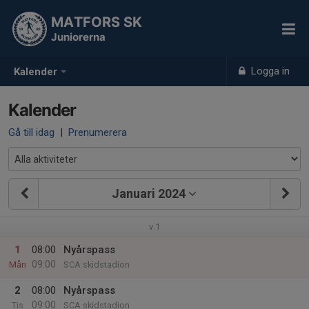
MATFORS SK
Juniorerna
Logga in
Kalender
Kalender
Gå till idag
|
Prenumerera
Januari 2024
v.1
1
08:00
Nyårspass
09:00
Mån
SCA skidstadion
2
08:00
Nyårspass
09:00
Tis
SCA skidstadion