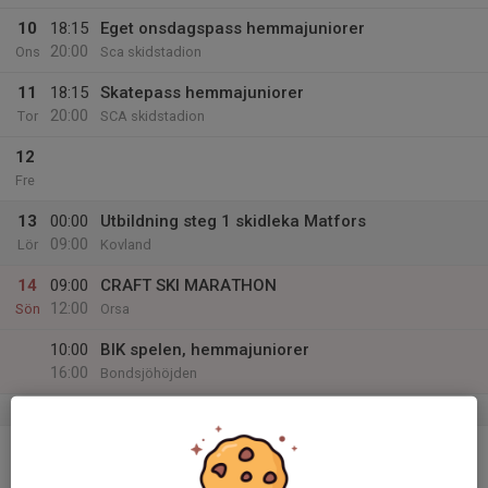
10
18:15
Eget onsdagspass hemmajuniorer
20:00
Ons
Sca skidstadion
11
18:15
Skatepass hemmajuniorer
20:00
Tor
SCA skidstadion
12
Fre
13
00:00
Utbildning steg 1 skidleka Matfors
09:00
Lör
Kovland
14
09:00
CRAFT SKI MARATHON
12:00
Sön
Orsa
10:00
BIK spelen, hemmajuniorer
16:00
Bondsjöhöjden
v.3
15
Mån