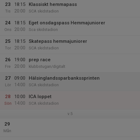
23
18:15
Klassiskt hemmapass
20:00
Tis
SCA skidstadion
24
18:15
Eget onsdagspass Hemmajuniorer
20:00
Ons
Sca skidstadion
25
18:15
Skatepass hemmajuniorer
20:00
Tor
SCA skidstadion
26
19:00
prep race
20:00
Fre
klubbstugan/digitalt
27
09:00
Hälsinglandssparbankssprinten
14:00
Lör
SCA skidstadion
28
10:00
ICA loppet
14:00
Sön
SCA skidstadion
v.5
29
Mån