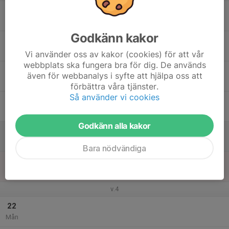
16
18:15
Klassiskt hemmapass
20:00
Tis
SCA skidstadion
Godkänn kakor
17
18:15
Eget onsdagspass hemmajuniorer
20:00
Ons
Sca skidstadion
Vi använder oss av kakor (cookies) för att vår
webbplats ska fungera bra för dig. De används
18
10:00
Falun
även för webbanalys i syfte att hjälpa oss att
12:00
Tor
Falun
förbättra våra tjänster.
Så använder vi cookies
19
10:00
Falun
12:00
Fre
Falun
Godkänn alla kakor
20
10:00
Falun
12:00
Lör
Falun
Bara nödvändiga
21
10:00
Falun
12:00
Sön
Falun
v.4
22
Mån