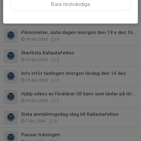
Bara nödvändiga
Äntligen dags för skidor! Imorgon med pannlampa
6 jan 2025
0
Påminnelse, sista dagen imorgon den 19:e dec för anmälan till Tynderöcupen
18 dec 2024
0
Startlista Kallastafetten
13 dec 2024
0
Info inför tävlingen imorgon lördag den 14 dec
13 dec 2024
0
Hjälp sökes av föräldrar till barn som tävlar på lördag!
10 dec 2024
2
Sista anmälningsdag idag till Kallastafetten
7 dec 2024
0
Pausar träningen