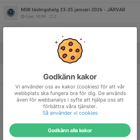
MSK tävlingshelg 23-25 januari 2026 - JÄRVAR
6 jan, 10:39
2
MSK födda 2016-17 säsongen 25/26
21 apr 2025
0
Ger tillbaka stafetten! 26 feb 2025
11 feb 2025
0
Någon som vill köra 5 km på söndag? Info - ICA-loppet
Godkänn kakor
23 jan 2025
0
Vi använder oss av kakor (cookies) för att vår
Info tävling lördag - Hälsinglandssparbankssprinten
webbplats ska fungera bra för dig. De används
23 jan 2025
0
även för webbanalys i syfte att hjälpa oss att
förbättra våra tjänster.
Info tävling imorgon fredag - Det goda BRUKETs nattduell
Så använder vi cookies
23 jan 2025
0
Godkänn alla kakor
Påminnelse hemmatävlingar 24-26 januari
13 jan 2025
0