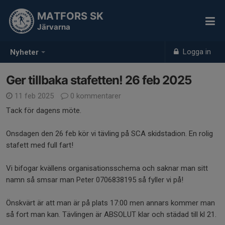
MATFORS SK
Järvarna
Logga in
Nyheter
Ger tillbaka stafetten! 26 feb 2025
11 feb 2025
0 kommentarer
Tack för dagens möte.
Onsdagen den 26 feb kör vi tävling på SCA skidstadion. En rolig
stafett med full fart!
Vi bifogar kvällens organisationsschema och saknar man sitt
namn så smsar man Peter 0706838195 så fyller vi på!
Önskvärt är att man är på plats 17:00 men annars kommer man
så fort man kan. Tävlingen är ABSOLUT klar och städad till kl 21.