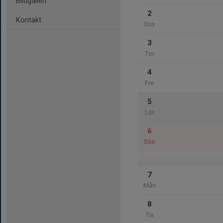
Bildgalleri
2
Kontakt
Ons
3
Tor
4
Fre
5
Lör
6
Sön
7
Mån
8
Tis