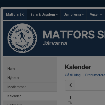
Matfors SK
Barn & Ungdom
Juniorerna
Vuxen
MATFORS S
Järvarna
Kalender
Hem
Gå till idag
|
Prenumerer
Nyheter
Medlemmar
Kalender
1
Tis