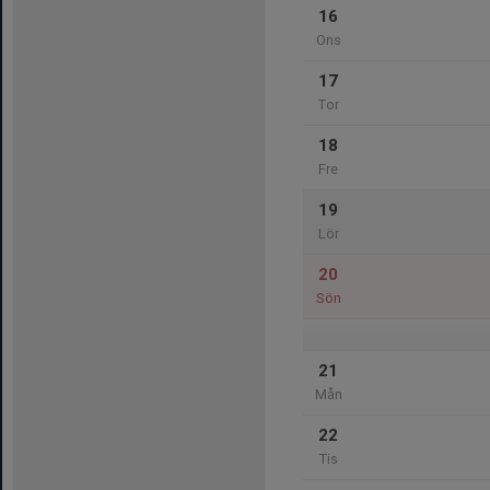
16
Ons
17
Tor
18
Fre
19
Lör
20
Sön
21
Mån
22
Tis