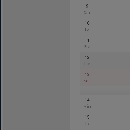
9
Ons
10
Tor
11
Fre
12
Lör
13
Sön
14
Mån
15
Tis