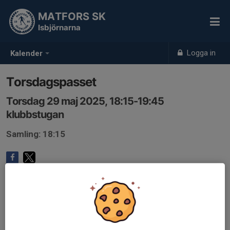
MATFORS SK
Isbjörnarna
Logga in
Kalender
Torsdagspasset
Torsdag 29 maj 2025, 18:15-19:45
klubbstugan
Samling: 18:15