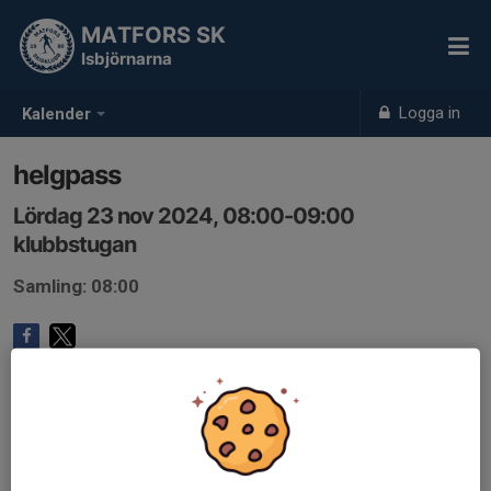
MATFORS SK
Isbjörnarna
Logga in
Kalender
helgpass
Lördag 23 nov 2024, 08:00-09:00
klubbstugan
Samling: 08:00