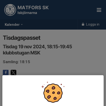
MATFORS SK
Isbjörnarna
Logga in
Kalender
Tisdagspasset
Tisdag 19 nov 2024, 18:15-19:45
klubbstugan MSK
Samling: 18:15