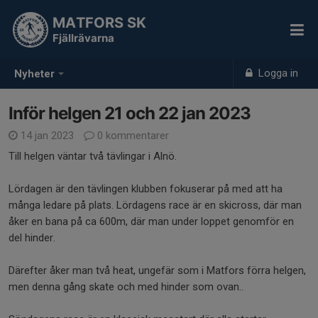
MATFORS SK
Fjällrävarna
Logga in
Nyheter
Inför helgen 21 och 22 jan 2023
14 jan 2023
0 kommentarer
Till helgen väntar två tävlingar i Alnö.
Lördagen är den tävlingen klubben fokuserar på med att ha
många ledare på plats. Lördagens race är en skicross, där man
åker en bana på ca 600m, där man under loppet genomför en
del hinder.
Därefter åker man två heat, ungefär som i Matfors förra helgen,
men denna gång skate och med hinder som ovan..