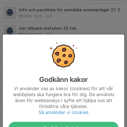
Info och packlista för anmälda sommarläger 27-29 aug
24 jul, 16:25
0
Ger tillbaka stafetten 25 feb
8 feb, 16:32
0
MSK tävlingshelg 23-25 jan 2026 - FJÄLLRÄVAR
6 jan, 10:36
0
Träning och tävling
7 dec 2025
0
Godkänn kakor
Info träning
Vi använder oss av kakor (cookies) för att vår
16 nov 2025
0
webbplats ska fungera bra för dig. De används
även för webbanalys i syfte att hjälpa oss att
Läger Bruksvallarna deadline nu på onsdag
förbättra våra tjänster.
3 nov 2025
0
Så använder vi cookies
Snöläger Bruksvallarna 27-30 nov
22 okt 2025
0