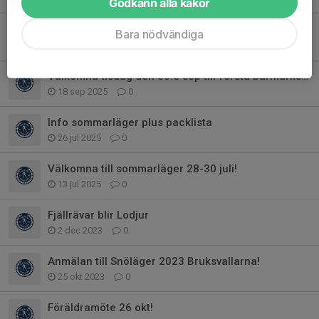
Godkänn alla kakor
Föräldramöte torsdag den 23 oktober kl 18.30-19.30
Bara nödvändiga
17 okt 2025
0
Välkomna tisdag den 30:e sep till första barmarksträningen!
18 sep 2025
0
Info sommarläger plus packlista
26 jul 2025
0
Välkomna till sommarläger 28-30 juli!
13 jul 2025
0
Fjällrävar blir Lodjur
2 dec 2023
0
Anmälan till Snöläger 2023 Bruksvallarna!
25 okt 2023
0
Föräldramöte 26 okt!