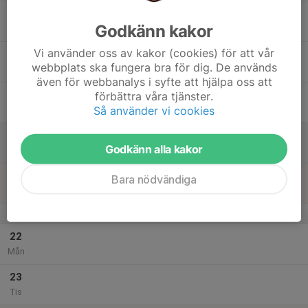
17
18:15
Träning SÖDRA BERGET
Godkänn kakor
19:15
Ons
Södra Berget
Vi använder oss av kakor (cookies) för att vår
18
webbplats ska fungera bra för dig. De används
Tor
även för webbanalys i syfte att hjälpa oss att
19
förbättra våra tjänster.
Så använder vi cookies
Fre
20
Godkänn alla kakor
Lör
21
Bara nödvändiga
Sön
v.52
22
Mån
23
Tis