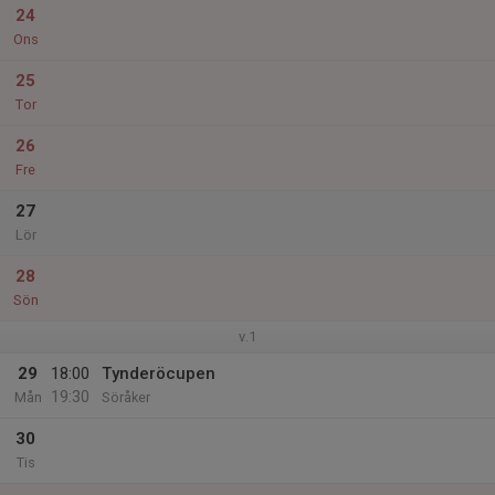
24
Ons
25
Tor
26
Fre
27
Lör
28
Sön
v.1
29
18:00
Tynderöcupen
19:30
Mån
Söråker
30
Tis