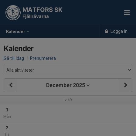
MATFORS SK
Fjällrävarna
Logga in
Kalender
Kalender
Gå till idag
|
Prenumerera
December 2025
v.49
1
Mån
2
Tis