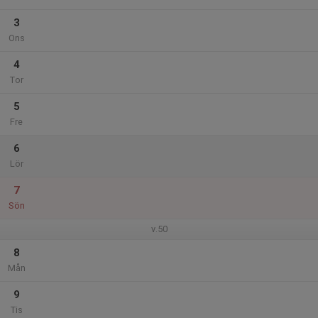
3
Ons
4
Tor
5
Fre
6
Lör
7
Sön
v.50
8
Mån
9
Tis