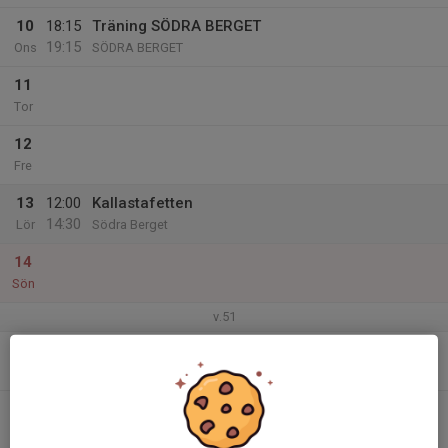
10
18:15
Träning SÖDRA BERGET
19:15
Ons
SÖDRA BERGET
11
Tor
12
Fre
13
12:00
Kallastafetten
14:30
Lör
Södra Berget
14
Sön
v.51
15
Mån
16
Tis