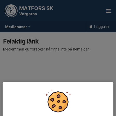
MATFORS SK
Vargarna
Logga in
Medlemmar
Felaktig länk
Medlemmen du försöker nå finns inte på hemsidan.