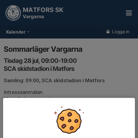
MATFORS SK
Vargarna
Logga in
Kalender
Sommarläger Vargarna
Tisdag 28 jul, 09:00-19:00
SCA skidstadion i Matfors
Samling: 09:00, SCA skidstadion i Matfors
Intresseanmälan.
Mer info kommer närmare.
Vi planerar för både dag- och kvällsaktiviteter.