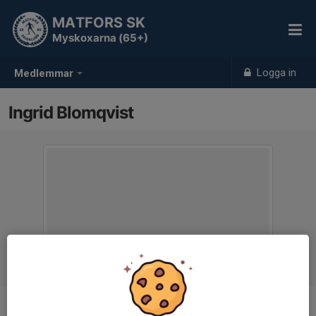
MATFORS SK
Myskoxarna (65+)
Logga in
Medlemmar
Ingrid Blomqvist
Titel
Ledare